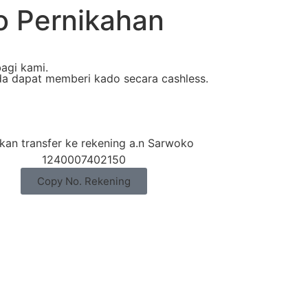
o Pernikahan
agi kami.
da dapat memberi kado secara cashless.
hkan transfer ke rekening a.n Sarwoko
1240007402150
Copy No. Rekening