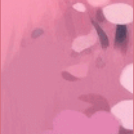
Event
Home
Mempelai
Galeri
Wish