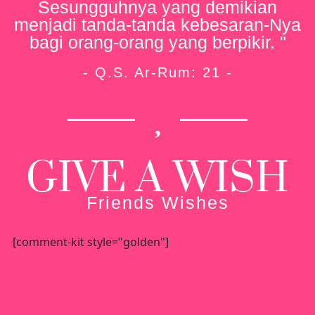
Sesungguhnya yang demikian
menjadi tanda-tanda kebesaran-Nya
bagi orang-orang yang berpikir. "
- Q.S. Ar-Rum: 21 -
GIVE A WISH
Friends Wishes
[comment-kit style="golden"]