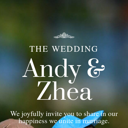
THE WEDDING
Andy &
Zhea
We joyfully invite you to share in our
happiness we unite in marriage.