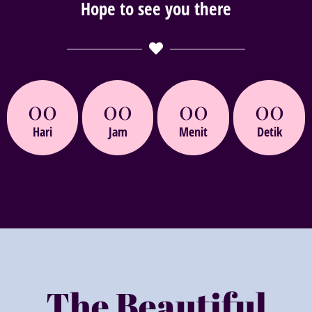
Hope to see you there
00
00
00
00
Hari
Jam
Menit
Detik
The Beautiful