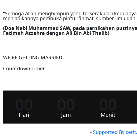
“Semoga Allah menghimpun yang terserak dari keduanya,
menjadikannya pembuka pintu rahmat, sumber ilmu dan 
(Doa Nabi Muhammad SAW, pada pernikahan putriny
Fatimah Azzahra dengan Ali Bin Abi Thalib)
WE'RE GETTING MARRIED
Countdown Timer
00
00
00
Hari
Jam
Menit
-
Supported By cer