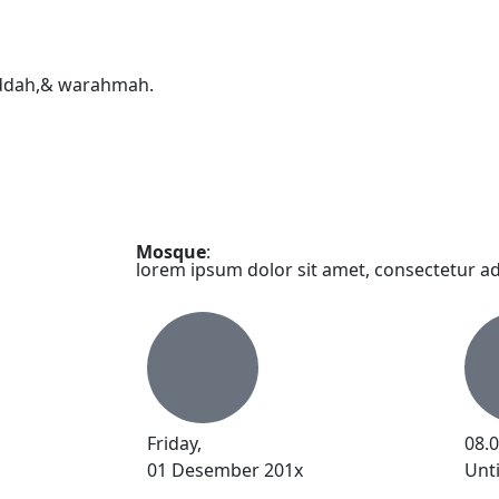
ddah,& warahmah.
Mosque
:
lorem ipsum dolor sit amet, consectetur adi
Friday,
08.
01 Desember 201x
Unti