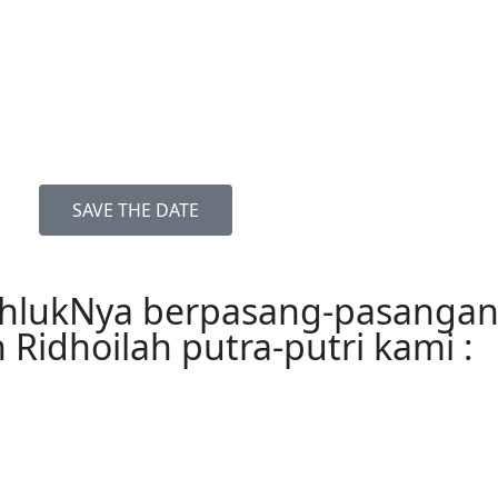
SAVE THE DATE
khlukNya berpasang-pasangan
 Ridhoilah putra-putri kami :