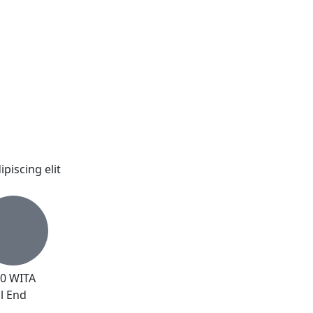
piscing elit
00 WITA
l End