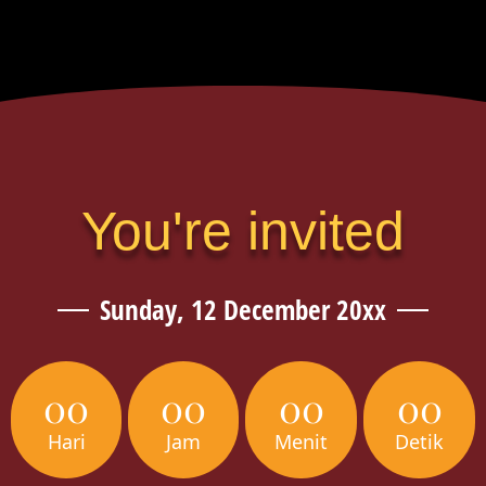
You're invited
Sunday, 12 December 20xx
00
00
00
00
Hari
Jam
Menit
Detik