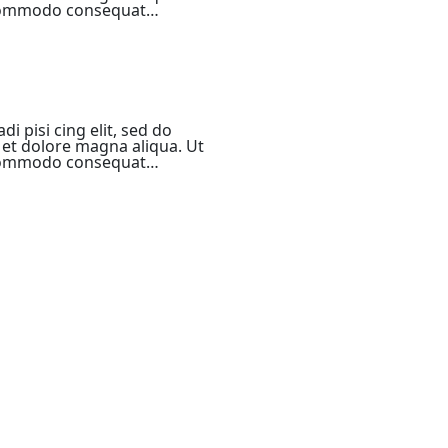
a commodo consequat…
i pisi cing elit, sed do
et dolore magna aliqua. Ut
a commodo consequat…