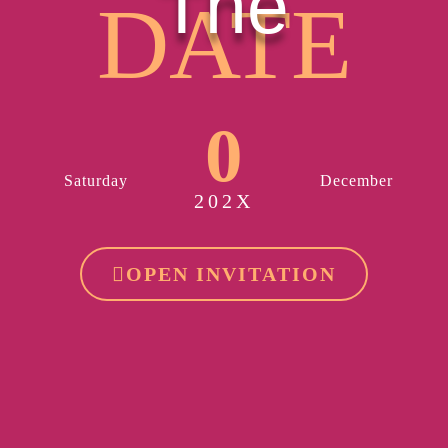
The
DATE
0
Saturday
December
202X
OPEN INVITATION