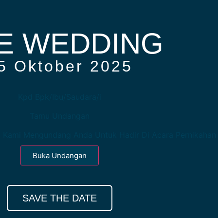
E WEDDING
5 Oktober 2025
Kpd Bpk/Ibu/Saudara/i
Tamu Undangan
 Kami Mengundang Anda Untuk Hadir Di Acara Pernikahan
Buka Undangan
SAVE THE DATE