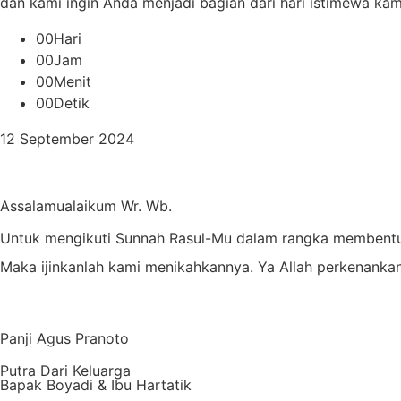
dan kami ingin Anda menjadi bagian dari hari istimewa kam
00
Hari
00
Jam
00
Menit
00
Detik
12 September 2024
Assalamualaikum Wr. Wb.
Untuk mengikuti Sunnah Rasul-Mu dalam rangka membentu
Maka ijinkanlah kami menikahkannya. Ya Allah perkenankan
Panji Agus Pranoto
Putra Dari Keluarga
Bapak Boyadi & Ibu Hartatik