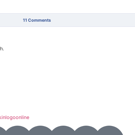
11
Comments
h.
kinlogoonline