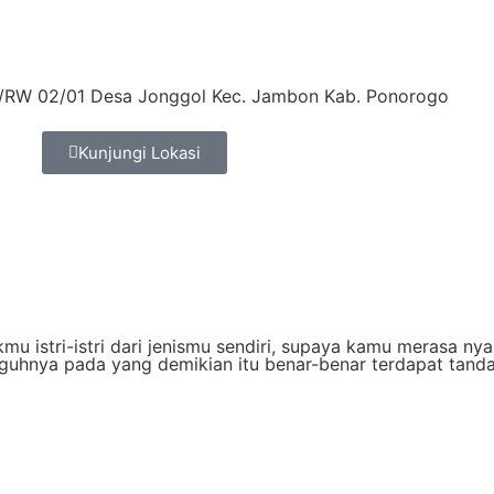
RT/RW 02/01 Desa Jonggol Kec. Jambon Kab. Ponorogo
Kunjungi Lokasi
kmu istri-istri dari jenismu sendiri, supaya kamu merasa n
uhnya pada yang demikian itu benar-benar terdapat tand