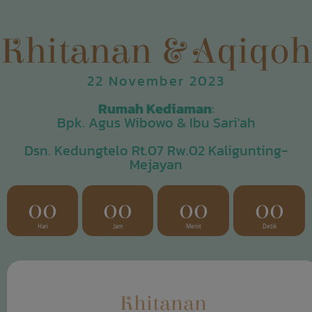
Khitanan & Aqiqoh
22 November 2023
Rumah Kediaman
:
Bpk. Agus Wibowo & Ibu Sari'ah
Dsn. Kedungtelo Rt.07 Rw.02 Kaligunting-
Mejayan
00
00
00
00
Hari
Jam
Menit
Detik
Khitanan