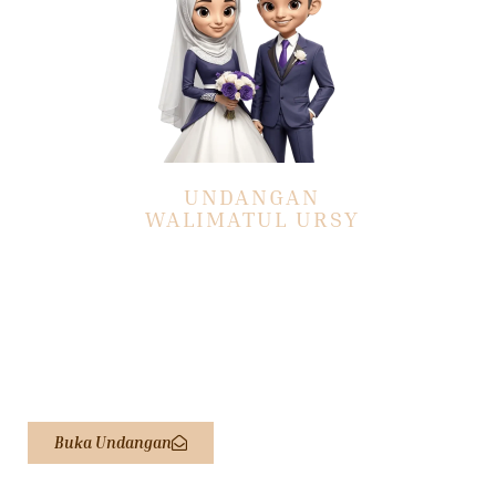
UNDANGAN
WALIMATUL URSY
KH. NUR KHOLIS
& IBU NYAI HIMATUL MUNAWIROH
Kepada Yth: Bpk/Ibu/Saudara/I
Tamu Undangan
*) Mohon Maaf Apabila Ada Kesalahan Penulisan Nama/gelar
Buka Undangan