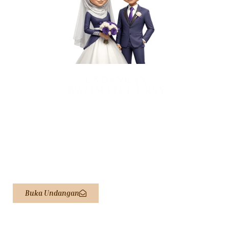
UNDANGAN
WALIMATUL URSY
KH. NUR KHOLIS
& IBU NYAI HIMATUL MUNAWIROH
Kepada Yth: Bpk/Ibu/Saudara/I
Tamu Undangan
*) Mohon Maaf Apabila Ada Kesalahan Penulisan Nama/gelar
Buka Undangan