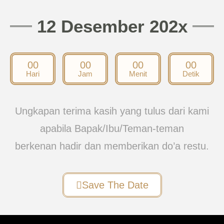
12 Desember 202x
00
00
00
00
Hari
Jam
Menit
Detik
Ungkapan terima kasih yang tulus dari kami
apabila Bapak/Ibu/Teman-teman
berkenan hadir dan memberikan do’a restu.
Save The Date