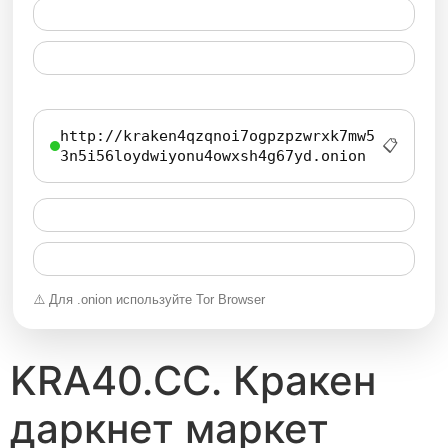
http://kraken4qzqnoi7ogpzpzwrxk7mw5
📋
3n5i56loydwiyonu4owxsh4g67yd.onion
⚠️ Для .onion используйте Tor Browser
KRA40.CC. Кракен
даркнет маркет