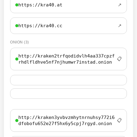
https://kra40.at
↗
https://kra40.cc
↗
ONION (3)
http://kraken2trfqodidvlh4aa337cpzf
📋
rhdlfldhve5nf7njhumwr7instad.onion
http://kraken3yvbvzmhytnrnuhsy772i6
📋
dfobofu652e27f5hx6y5cpj7rgyd.onion