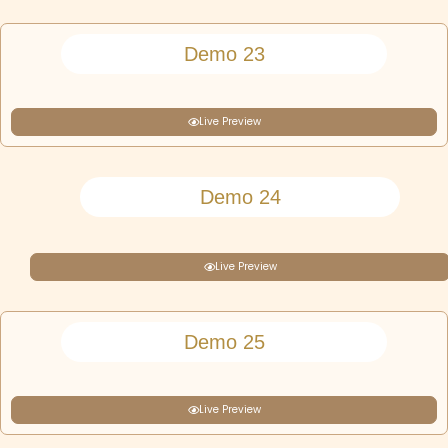
Demo 23
Live Preview
Demo 24
Live Preview
Demo 25
Live Preview