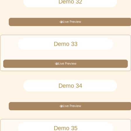
Demo 32
Live Preview
Demo 33
Live Preview
Demo 34
Live Preview
Demo 35