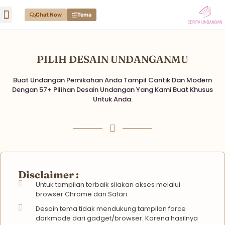
Chat Now
Tema
TENTANG KAMI
PILIH DESAIN UNDANGANMU
Buat Undangan Pernikahan Anda Tampil Cantik Dan Modern
Dengan 57+ Pilihan Desain Undangan Yang Kami Buat Khusus
Untuk Anda.
Disclaimer :
Untuk tampilan terbaik silakan akses melalui
browser Chrome dan Safari.
Desain tema tidak mendukung tampilan force
darkmode dari gadget/browser. Karena hasilnya