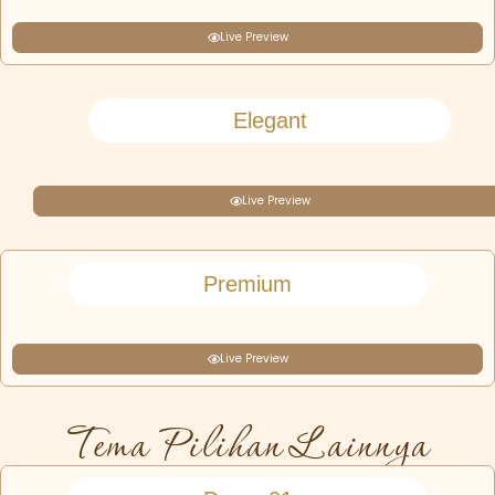
Live Preview
Elegant
Live Preview
Premium
Live Preview
Tema Pilihan Lainnya