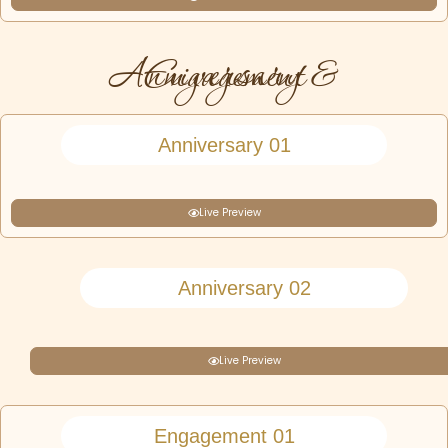
Anniversary & Engagement
Anniversary 01
Live Preview
Anniversary 02
Live Preview
Engagement 01