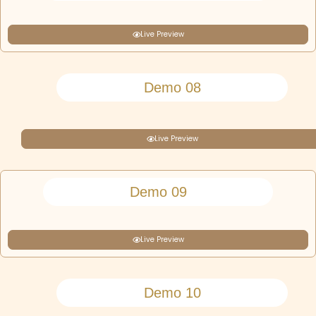
Live Preview
Demo 08
Live Preview
Demo 09
Live Preview
Demo 10