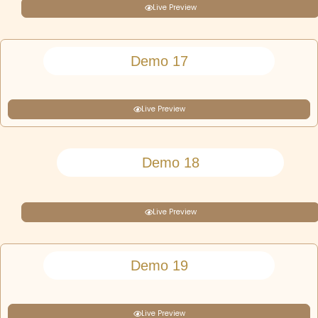
Live Preview
Demo 17
Live Preview
Demo 18
Live Preview
Demo 19
Live Preview