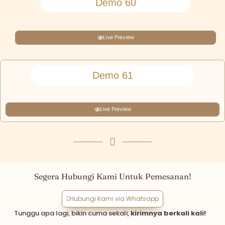
Demo 60
Live Preview
Demo 61
Live Preview
Segera Hubungi Kami Untuk Pemesanan!
Hubungi Kami via Whatsapp
Tunggu apa lagi, bikin cuma sekali,
kirimnya berkali kali!