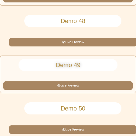
Demo 48
Live Preview
Demo 49
Live Preview
Demo 50
Live Preview